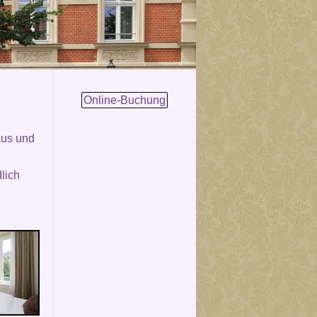
Online-Buchung
aus und
lich