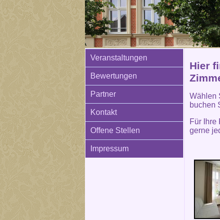
Veranstaltungen
Hier f
Bewertungen
Zimme
Partner
Wählen S
buchen 
Kontakt
Für Ihre
gerne je
Offene Stellen
Impressum