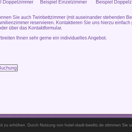
el Doppelzimmer
Beispiel Einzelzimmer
Beispiel Doppel
nnen Sie auch Twinbettzimmer (mit auseinander stehenden Be
milienzimmer reservieren. Kontaktieren Sie uns hierzu einfach 
oder über das
Kontaktformular
.
rbreiten Ihnen sehr gerne ein individuelles Angebot.
Buchung
Hotel Stadt Beelitz· Berliner Straße 195· 14547 Beelitz·
Telefon: +49 (0)33204 - 4770 · Fax: +49 (0)33204 - 47711 · E-Mail: info@hotel-stadt-beelitz.d
it zu erhöhen. Durch Nutzung von hotel-stadt-beelitz.de stimmen Sie