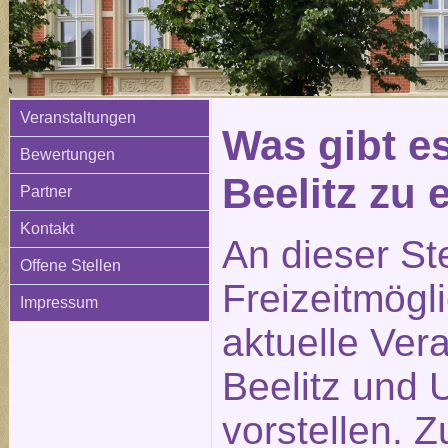
Veranstaltungen
Was gibt e
Bewertungen
Beelitz zu
Partner
Kontakt
An dieser St
Offene Stellen
Freizeitmögl
Impressum
aktuelle Ver
Beelitz und
vorstellen. 