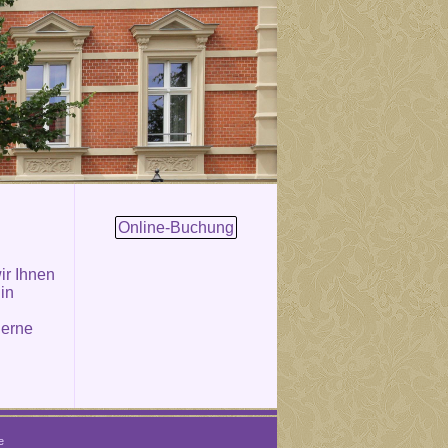
Online-Buchung
ir Ihnen
 in
gerne
e