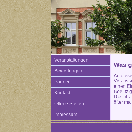
Veranstaltungen
Was g
Bewertungen
An diese
Veransta
Partner
einen Ei
Beelitz 
Kontakt
Die Inha
öfter mal
Offene Stellen
Impressum