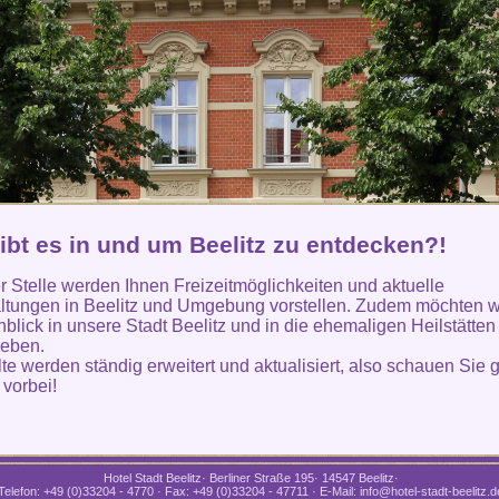
ibt es in und um Beelitz zu entdecken?!
r Stelle werden Ihnen Freizeitmöglichkeiten und aktuelle
ltungen in Beelitz und Umgebung vorstellen. Zudem möchten w
nblick in unsere Stadt Beelitz und in die ehemaligen Heilstätten
geben.
lte werden ständig erweitert und aktualisiert, also schauen Sie 
 vorbei!
Hotel Stadt Beelitz· Berliner Straße 195· 14547 Beelitz·
Telefon: +49 (0)33204 - 4770 · Fax: +49 (0)33204 - 47711 · E-Mail: info@hotel-stadt-beelitz.d