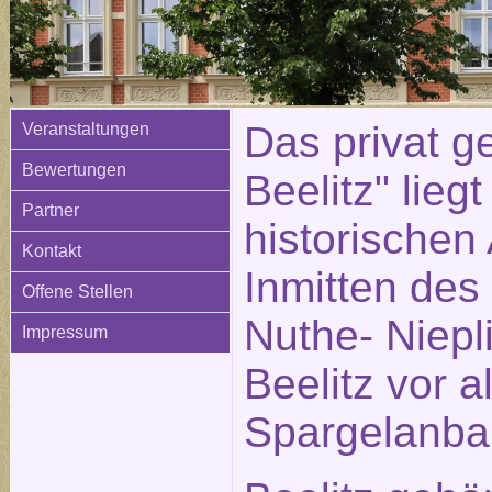
Das privat ge
Veranstaltungen
Bewertungen
Beelitz" liegt
Partner
historischen 
Kontakt
Inmitten des
Offene Stellen
Nuthe- Niepli
Impressum
Beelitz vor 
Spargelanba