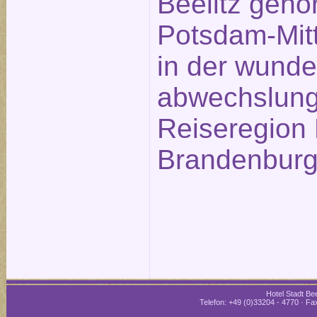
Beelitz gehö
Potsdam-Mitt
in der wund
abwechslung
Reiseregion 
Brandenburg
Hotel Stadt Bee
Telefon: +49 (0)33204 - 4770 · Fax