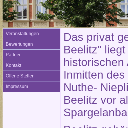
Das privat ge
Veranstaltungen
Bewertungen
Beelitz" liegt
Partner
historischen 
Kontakt
Inmitten des
Offene Stellen
Nuthe- Niepli
Impressum
Beelitz vor 
Spargelanba