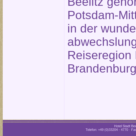
Beelitz gehö
Potsdam-Mitt
in der wund
abwechslung
Reiseregion 
Brandenburg
Hotel Stadt Bee
Telefon: +49 (0)33204 - 4770 · Fax