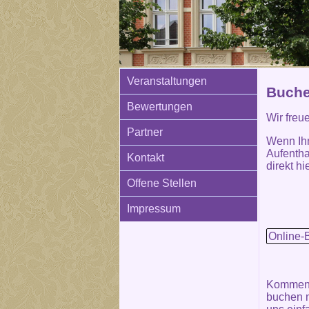
Veranstaltungen
Buche
Bewertungen
Wir freu
Partner
Wenn Ih
Aufentha
Kontakt
direkt hie
Offene Stellen
Impressum
Online-
Kommen S
buchen m