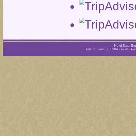
Hotel Stadt Bee
Telefon: +49 (0)33204 - 4770 · Fax