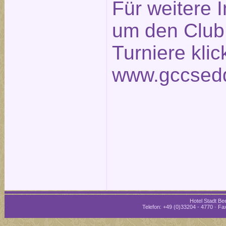
Für weitere 
um den Club
Turniere klic
www.gccsedd
Hotel Stadt Bee
Telefon: +49 (0)33204 - 4770 · Fax