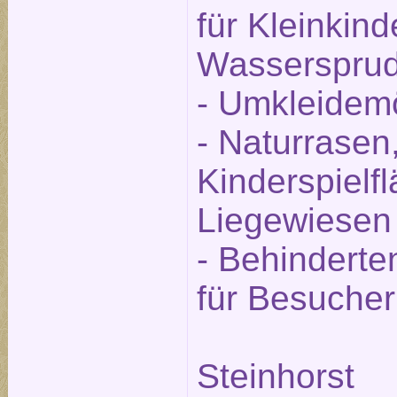
für Kleinkind
Wassersprud
- Umkleidemö
- Naturrasen,
Kinderspielf
Liegewiesen
- Behinderte
für Besucher
Steinhorst