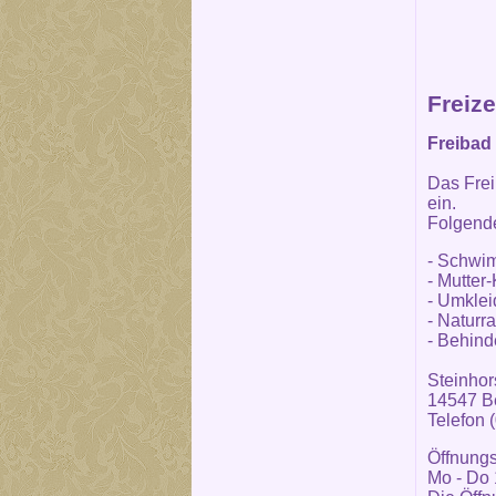
Freize
Freibad 
Das Fre
ein.
Folgende
- Schwi
- Mutter
- Umklei
- Naturr
- Behind
Steinhor
14547 Be
Telefon 
Öffnungs
Mo - Do 