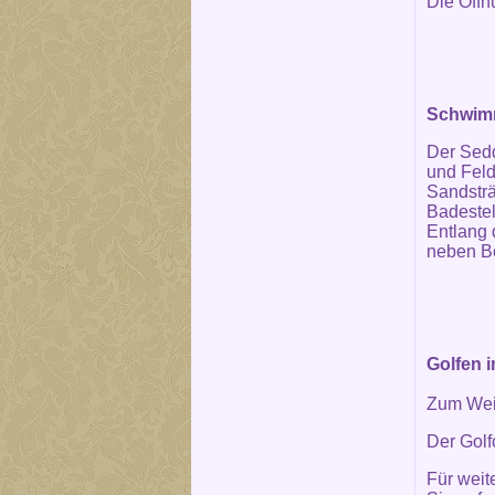
Die Öffn
Schwimm
Der Sedd
und Feld
Sandsträ
Badestel
Entlang
neben B
Golfen 
Zum Wei
Der Golf
Für weit