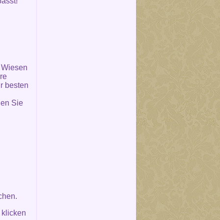
asst!
, Wiesen
re
r besten
en Sie
chen.
 klicken