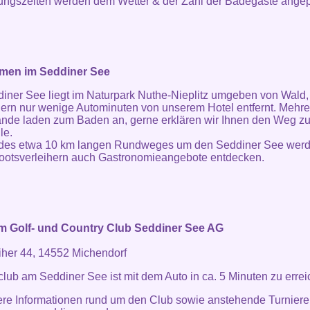
ungszeiten werden dem Wetter & der Zahl der Badegäste angep
en im Seddiner See
iner See liegt im Naturpark Nuthe-Nieplitz umgeben von Wald
ern nur wenige Autominuten von unserem Hotel entfernt. Mehre
nde laden zum Baden an, gerne erklären wir Ihnen den Weg zu
le.
 des etwa 10 km langen Rundweges um den Seddiner See werd
ootsverleihern auch Gastronomieangebote entdecken.
im Golf- und Country Club Seddiner See AG
her 44, 14552 Michendorf
club am Seddiner See ist mit dem Auto in ca. 5 Minuten zu errei
ere Informationen rund um den Club sowie anstehende Turniere