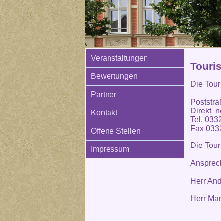
Veranstaltungen
Touri
Bewertungen
Die Tour
Partner
Poststra
Direkt n
Kontakt
Tel. 033
Fax 033
Offene Stellen
Die Tour
Impressum
Ansprech
Herr And
Herr Man