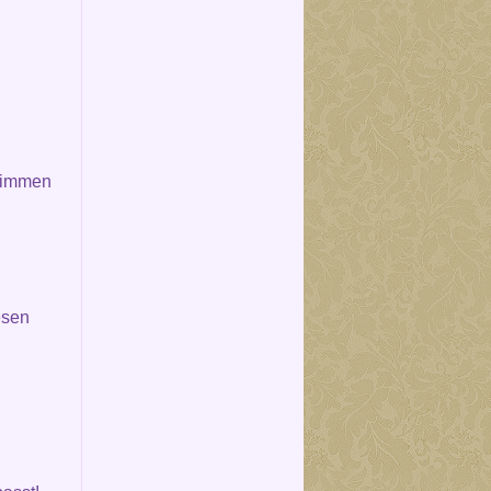
wimmen
esen