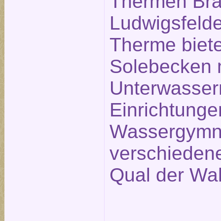
Thermen Bra
Ludwigsfelde
Therme biete
Solebecken 
Unterwasse
Einrichtunge
Wassergymna
verschieden
Qual der Wah