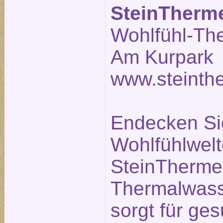
SteinTherm
Wohlfühl-Th
Am Kurpark 
www.steinth
Endecken Sie
Wohlfühlwelt
SteinTherme.
Thermalwass
sorgt für g