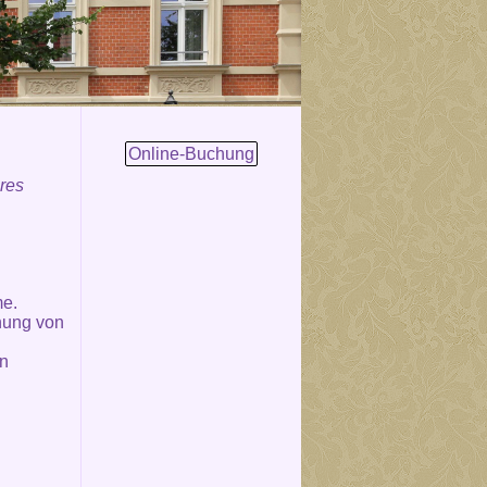
Online-Buchung
eres
me.
nung von
en