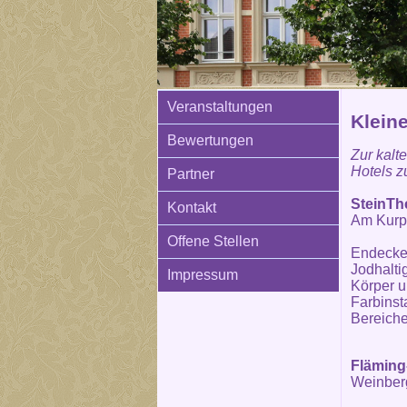
Veranstaltungen
Klein
Bewertungen
Zur kalt
Hotels 
Partner
SteinTh
Kontakt
Am Kurp
Offene Stellen
Endecken
Jodhalti
Impressum
Körper u
Farbinst
Bereich
Fläming
Weinber