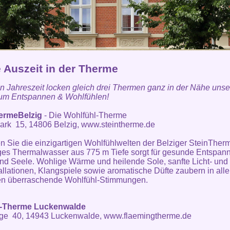
e Auszeit in der Therme
en Jahreszeit locken gleich drei Thermen ganz in der Nähe uns
zum Entspannen & Wohlfühlen!
ermeBelzig
- Die Wohlfühl-Therme
ark 15, 14806 Belzig,
www.steintherme.de
 Sie die einzigartigen Wohlfühlwelten der Belziger SteinTher
ges Thermalwasser aus 775 m Tiefe sorgt für gesunde Entspan
nd Seele. Wohlige Wärme und heilende Sole, sanfte Licht- und
allationen, Klangspiele sowie aromatische Düfte zaubern in all
en überraschende Wohlfühl-Stimmungen.
-Therme Luckenwalde
ge 40, 14943 Luckenwalde,
www.flaemingtherme.de