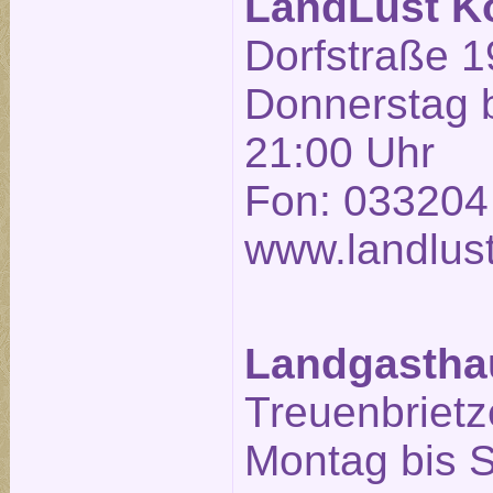
LandLust K
Dorfstraße 1
Donnerstag b
21:00 Uhr
Fon: 033204
www.landlust
Landgasthau
Treuenbrietze
Montag bis 