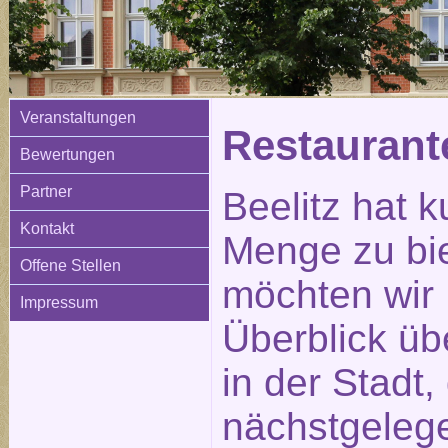
Veranstaltungen
Restauran
Bewertungen
Partner
Beelitz hat k
Kontakt
Menge zu bi
Offene Stellen
möchten wir 
Impressum
Überblick üb
in der Stadt
nächstgeleg