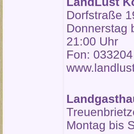
LandLust K
Dorfstraße 1
Donnerstag b
21:00 Uhr
Fon: 033204
www.landlust
Landgasthau
Treuenbrietze
Montag bis 