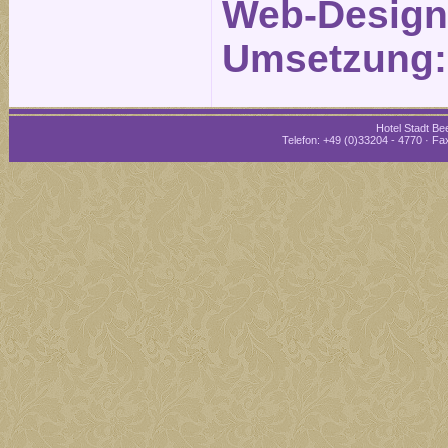
Web-Design
Umsetzung
Hotel Stadt Bee
Telefon: +49 (0)33204 - 4770 · Fax