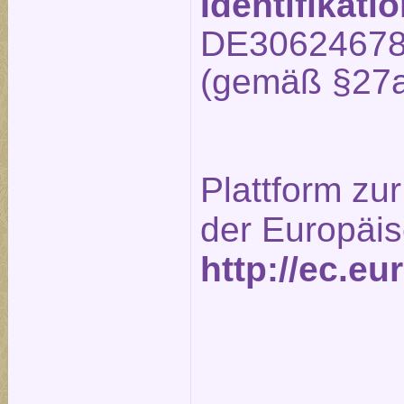
Identifikat
DE3062467
(gemäß §27a
Plattform zur
der Europäi
http://ec.e