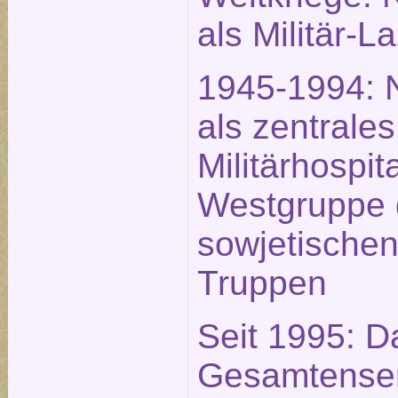
als Militär-L
1945-1994: 
als zentrales
Militärhospit
Westgruppe 
sowjetische
Truppen
Seit 1995: D
Gesamtense