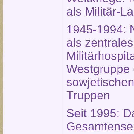
als Militär-L
1945-1994: 
als zentrales
Militärhospit
Westgruppe 
sowjetische
Truppen
Seit 1995: D
Gesamtense