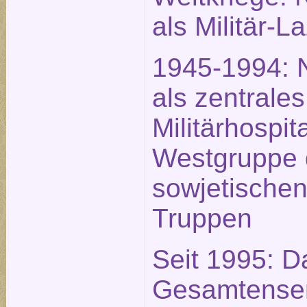
als Militär-L
1945-1994: 
als zentrales
Militärhospit
Westgruppe 
sowjetische
Truppen
Seit 1995: D
Gesamtense