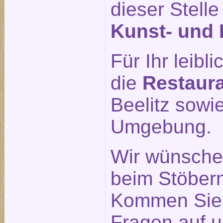
dieser Stell
Kunst- und 
Für Ihr leib
die
Restaur
Beelitz sowi
Umgebung.
Wir wünsche
beim Stöber
Kommen Sie g
Fragen auf u