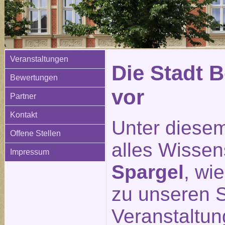
Veranstaltungen
Die Stadt Be
Bewertungen
vor
Partner
Kontakt
Unter diesem
Offene Stellen
alles Wisse
Impressum
Spargel
, wi
zu unseren S
Veranstaltu