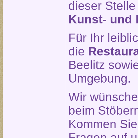
dieser Stell
Kunst- und 
Für Ihr leib
die
Restaur
Beelitz sowi
Umgebung.
Wir wünsche
beim Stöber
Kommen Sie g
Fragen auf u