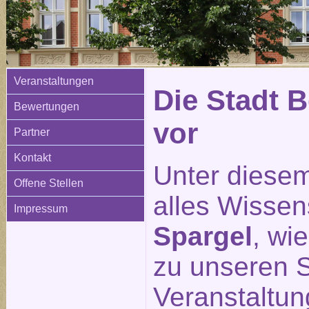
Veranstaltungen
Die Stadt Be
Bewertungen
vor
Partner
Kontakt
Unter diesem
Offene Stellen
alles Wisse
Impressum
Spargel
, wi
zu unseren S
Veranstaltu