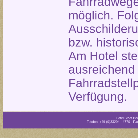
Fahrradwege
möglich. Fol
Ausschilderu
bzw. historis
Am Hotel st
ausreichend
Fahrradstellp
Verfügung.
Hotel Stadt Bee
Telefon: +49 (0)33204 - 4770 · Fax