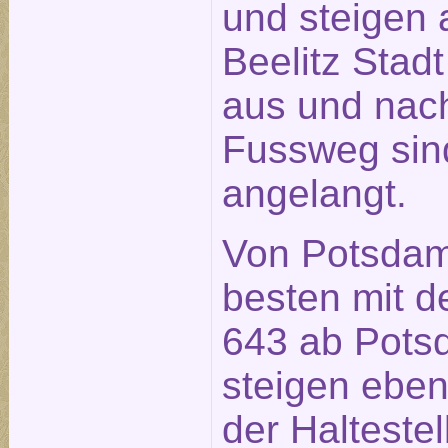
und steigen a
Beelitz Stad
aus und nach
Fussweg sin
angelangt.
Von Potsdam
besten mit d
643 ab Pot
steigen ebenf
der Halteste