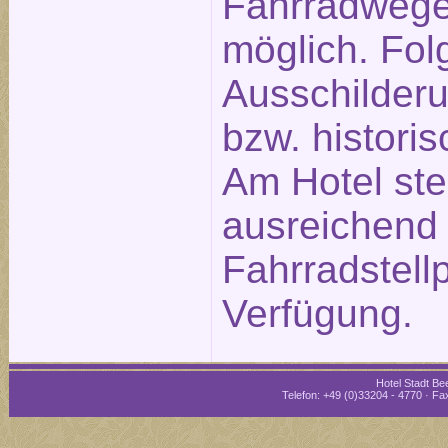
Fahrradwege
möglich. Fol
Ausschilderu
bzw. historis
Am Hotel st
ausreichend
Fahrradstellp
Verfügung.
Hotel Stadt Bee
Telefon: +49 (0)33204 - 4770 · Fax