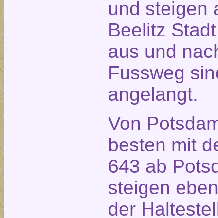
und steigen a
Beelitz Stad
aus und nach
Fussweg sin
angelangt.
Von Potsdam
besten mit d
643 ab Pot
steigen ebenf
der Halteste