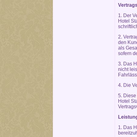
Vertrags
1. Der V
Hotel St
schriftli
2. Vertra
den Kund
als Gesa
sofern d
3. Das H
nicht le
Fahrläss
4. Die V
5. Diese
Hotel St
Vertrags
Leistun
1. Das H
bereitzu