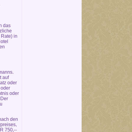
e
n das
zliche
Rate) in
otel
den
fmanns.
t auf
atz oder
 oder
tnis oder
 Der
zu
 nach den
preises,
R 750,--