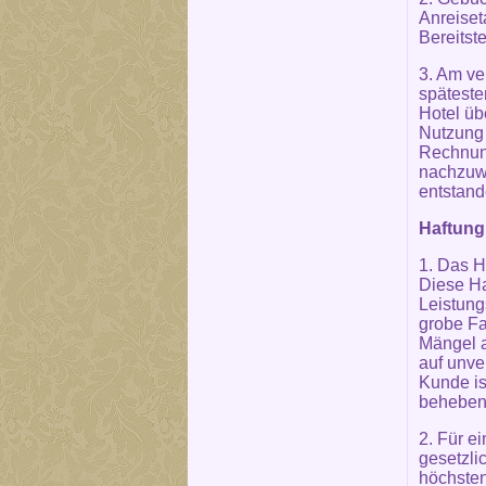
Anreiset
Bereitste
3. Am ve
späteste
Hotel üb
Nutzung 
Rechnung
nachzuwe
entstande
Haftung
1. Das H
Diese Ha
Leistung
grobe Fa
Mängel a
auf unve
Kunde is
beheben 
2. Für e
gesetzli
höchsten