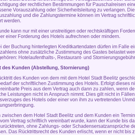
chtigung der rechtlichen Bestimmungen für Pauschalreisen ein
ene Vorauszahlung oder Sicherheitsleitung zu verlangen. Di
uszahlung und die Zahlungstermine können im Vertrag schriftli
rt werden.
unde kann nur mit einer unstreitigen oder rechtskräftigen Forde
r einer Forderung des Hotels aufrechnen oder mindern.
ei der Buchung hinterlegten Kreditkartendaten dürfen im Falle e
zahlens ohne zusätzliche Zustimmung des Gastes belastet wer
gehören: Hotelaufenthalts-, Restaurant- und Stornierungsgebühr
tt des Kunden (Abstellung, Stornierung)
ücktritt des Kunden von dem mit dem Hotel Stadt Beelitz gesch
bedarf der schriftlichen Zustimmung des Hotels. Erfolgt dieses ni
vereinbarte Preis aus dem Vertrag auch dann zu zahlen, wenn d
iche Leistungen nicht in Anspruch nimmt. Dies gilt nicht in Fälle
sverzuges des Hotels oder einer von ihm zu vertretenden Unmö
tungserbringung.
n zwischen dem Hotel Stadt Beelitz und dem Kunden ein Termi
t vom Vertrag schriftlich vereinbart wurde, kann der Kunde bis d
zurücktreten, ohne Zahlungs- oder Schadensersatzansprüche d
en. Das Rücktrittsrecht des Kunden erlischt, wenn er nicht bis 