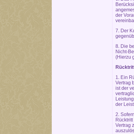
Berücksi
angemess
der Vora
vereinba
7. Der K
gegenübe
8. Die b
Nicht-Be
(Hierzu 
Rücktri
1. Ein R
Vertrag 
ist der 
vertragl
Leistung
der Leis
2. Sofer
Rücktrit
Vertrag 
auszulös