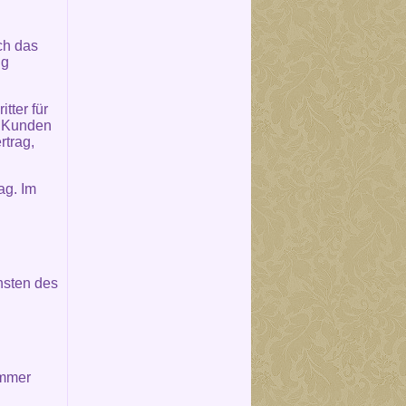
ch das
ng
tter für
m Kunden
rtrag,
ag. Im
nsten des
immer