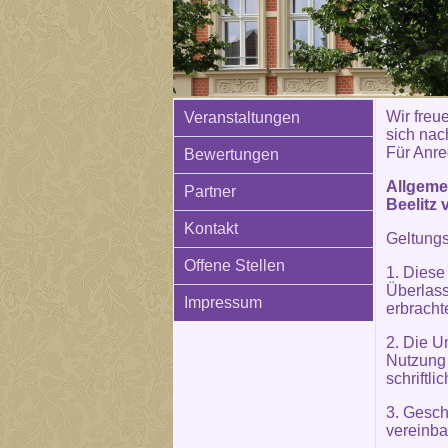
Wir freue
Veranstaltungen
sich nac
Für Anre
Bewertungen
Allgeme
Partner
Beelitz 
Kontakt
Geltung
Offene Stellen
1. Diese
Überlass
Impressum
erbracht
2. Die U
Nutzung
schriftl
3. Gesc
vereinba