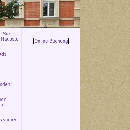
n Sie
s Hauses.
Online-Buchung
adt
unden
.
ren
en
s vorher