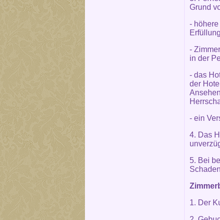
Grund vo
- höhere
Erfüllun
- Zimmer
in der P
- das Ho
der Hote
Ansehen 
Herrscha
- ein Ve
4. Das H
unverzüg
5. Bei b
Schaden
Zimmerb
1. Der K
2. Gebuc