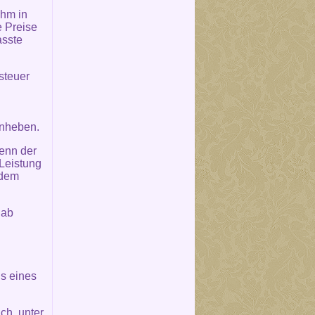
ihm in
 Preise
asste
steuer
anheben.
wenn der
Leistung
 dem
 ab
s eines
ch, unter