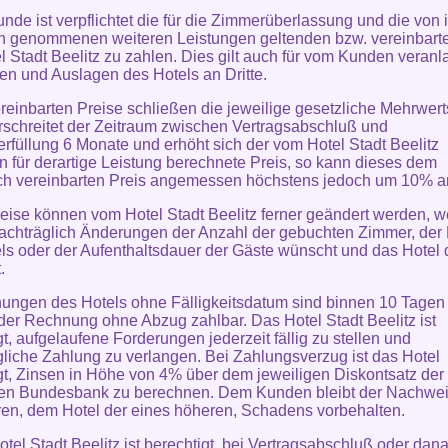
unde ist verpflichtet die für die Zimmerüberlassung und die von 
 genommenen weiteren Leistungen geltenden bzw. vereinbarte
l Stadt Beelitz zu zahlen. Dies gilt auch für vom Kunden veranl
en und Auslagen des Hotels an Dritte.
ereinbarten Preise schließen die jeweilige gesetzliche Mehrwert
rschreitet der Zeitraum zwischen Vertragsabschluß und
erfüllung 6 Monate und erhöht sich der vom Hotel Stadt Beelitz
n für derartige Leistung berechnete Preis, so kann dieses dem
ich vereinbarten Preis angemessen höchstens jedoch um 10% 
reise können vom Hotel Stadt Beelitz ferner geändert werden, 
chträglich Änderungen der Anzahl der gebuchten Zimmer, der 
ls oder der Aufenthaltsdauer der Gäste wünscht und das Hotel
.
ungen des Hotels ohne Fälligkeitsdatum sind binnen 10 Tagen
er Rechnung ohne Abzug zahlbar. Das Hotel Stadt Beelitz ist
gt, aufgelaufene Forderungen jederzeit fällig zu stellen und
liche Zahlung zu verlangen. Bei Zahlungsverzug ist das Hotel
gt, Zinsen in Höhe von 4% über dem jeweiligen Diskontsatz der
en Bundesbank zu berechnen. Dem Kunden bleibt der Nachwei
ren, dem Hotel der eines höheren, Schadens vorbehalten.
otel Stadt Beelitz ist berechtigt, bei Vertragsabschluß oder dana