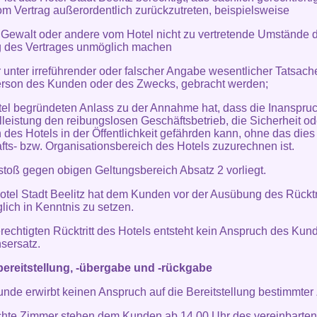
m Vertrag außerordentlich zurückzutreten, beispielsweise
 Gewalt oder andere vom Hotel nicht zu vertretende Umstände d
g des Vertrages unmöglich machen
 unter irreführender oder falscher Angabe wesentlicher Tatsache
erson des Kunden oder des Zwecks, gebracht werden;
tel begründeten Anlass zu der Annahme hat, dass die Inanspr
lleistung den reibungslosen Geschäftsbetrieb, die Sicherheit o
des Hotels in der Öffentlichkeit gefährden kann, ohne das die
fts- bzw. Organisationsbereich des Hotels zuzurechnen ist.
rstoß gegen obigen Geltungsbereich Absatz 2 vorliegt.
otel Stadt Beelitz hat dem Kunden vor der Ausübung des Rücktri
lich in Kenntnis zu setzen.
erechtigten Rücktritt des Hotels entsteht kein Anspruch des Kun
sersatz.
ereitstellung, -übergabe und -rückgabe
unde erwirbt keinen Anspruch auf die Bereitstellung bestimmter
hte Zimmer stehen dem Kunden ab 14.00 Uhr des vereinbarten