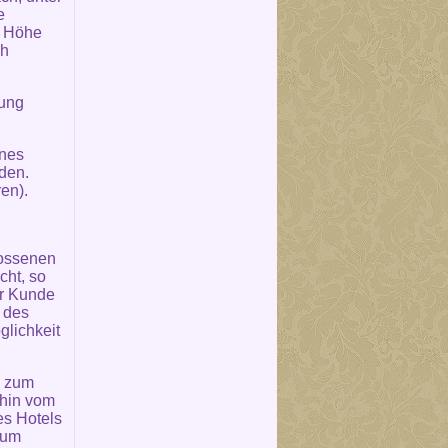
e
e Höhe
ch
rung
ines
den.
en).
lossenen
cht, so
er Kunde
n des
glichkeit
n zum
ahin vom
es Hotels
zum