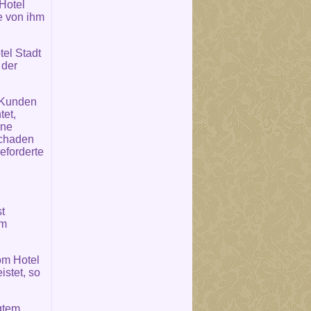
 Hotel
e von ihm
el Stadt
 der
m Kunden
tet,
hne
Schaden
eforderte
t
um
om Hotel
stet, so
igtem