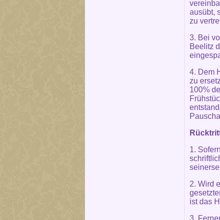
vereinba
ausübt, 
zu vertr
3. Bei v
Beelitz 
eingesp
4. Dem H
zu erset
100% des
Frühstüc
entstand
Pauschal
Rücktrit
1. Sofer
schriftli
seinersei
2. Wird 
gesetzte
ist das H
3. Ferner