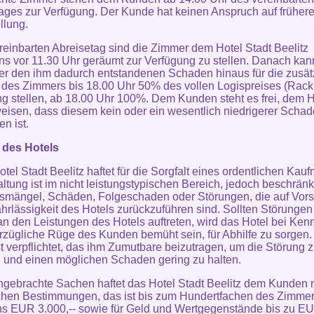
ages zur Verfügung. Der Kunde hat keinen Anspruch auf früher
llung.
reinbarten Abreisetag sind die Zimmer dem Hotel Stadt Beelitz
ns vor 11.30 Uhr geräumt zur Verfügung zu stellen. Danach kan
er den ihm dadurch entstandenen Schaden hinaus für die zusät
des Zimmers bis 18.00 Uhr 50% des vollen Logispreises (Rack 
 stellen, ab 18.00 Uhr 100%. Dem Kunden steht es frei, dem H
isen, dass diesem kein oder ein wesentlich niedrigerer Scha
n ist.
 des Hotels
otel Stadt Beelitz haftet für die Sorgfalt eines ordentlichen Kau
ltung ist im nicht leistungstypischen Bereich, jedoch beschränk
smängel, Schäden, Folgeschaden oder Störungen, die auf Vors
hrlässigkeit des Hotels zurückzuführen sind. Sollten Störungen
n den Leistungen des Hotels auftreten, wird das Hotel bei Kenn
rzügliche Rüge des Kunden bemüht sein, für Abhilfe zu sorgen.
t verpflichtet, das ihm Zumutbare beizutragen, um die Störung 
und einen möglichen Schaden gering zu halten.
ingebrachte Sachen haftet das Hotel Stadt Beelitz dem Kunden
chen Bestimmungen, das ist bis zum Hundertfachen des Zimmer
s EUR 3.000,-- sowie für Geld und Wertgegenstände bis zu EU