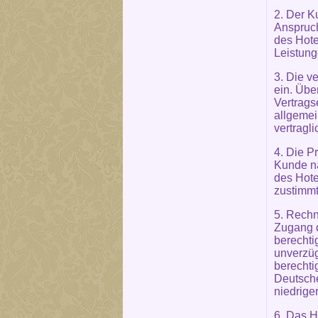
2. Der K
Anspruch
des Hote
Leistung
3. Die v
ein. Übe
Vertrags
allgemei
vertragl
4. Die P
Kunde na
des Hote
zustimmt
5. Rechn
Zugang d
berechti
unverzüg
berechti
Deutsch
niedrige
6. Das H