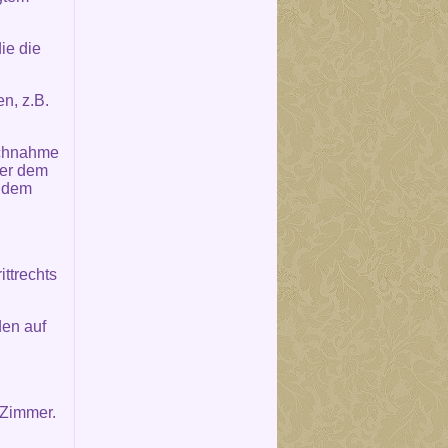
ie die
n, z.B.
uchnahme
der dem
s dem
ttrechts
den auf
 Zimmer.