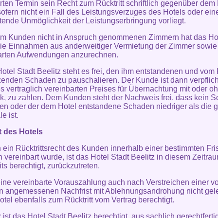
rten Termin sein Recht zum Rücktritt schriftlich gegenüber dem
sofern nicht ein Fall des Leistungsverzuges des Hotels oder ein
etende Unmöglichkeit der Leistungserbringung vorliegt.
om Kunden nicht in Anspruch genommenen Zimmern hat das Hot
die Einnahmen aus anderweitiger Vermietung der Zimmer sowie
arten Aufwendungen anzurechnen.
otel Stadt Beelitz steht es frei, den ihm entstandenen und vo
zenden Schaden zu pauschalieren. Der Kunde ist dann verpflich
 vertraglich vereinbarten Preises für Übernachtung mit oder o
k, zu zahlen. Dem Kunden steht der Nachweis frei, dass kein 
en oder der dem Hotel entstandene Schaden niedriger als die g
e ist.
t des Hotels
n ein Rücktrittsrecht des Kunden innerhalb einer bestimmten Fris
ch vereinbart wurde, ist das Hotel Stadt Beelitz in diesem Zeitra
ts berechtigt, zurückzutreten.
eine vereinbarte Vorauszahlung auch nach Verstreichen einer v
n angemessenen Nachfrist mit Ablehnungsandrohung nicht gelei
otel ebenfalls zum Rücktritt vom Vertrag berechtigt.
 ist das Hotel Stadt Beelitz berechtigt, aus sachlich gerechtfert