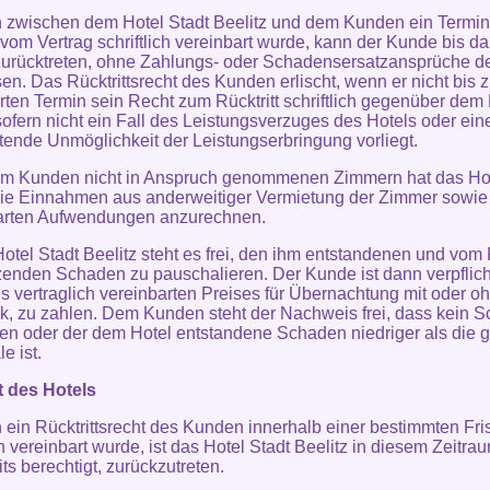
n zwischen dem Hotel Stadt Beelitz und dem Kunden ein Termi
t vom Vertrag schriftlich vereinbart wurde, kann der Kunde bis d
zurücktreten, ohne Zahlungs- oder Schadensersatzansprüche d
en. Das Rücktrittsrecht des Kunden erlischt, wenn er nicht bis 
rten Termin sein Recht zum Rücktritt schriftlich gegenüber dem
sofern nicht ein Fall des Leistungsverzuges des Hotels oder ein
etende Unmöglichkeit der Leistungserbringung vorliegt.
om Kunden nicht in Anspruch genommenen Zimmern hat das Hot
die Einnahmen aus anderweitiger Vermietung der Zimmer sowie
arten Aufwendungen anzurechnen.
otel Stadt Beelitz steht es frei, den ihm entstandenen und vo
zenden Schaden zu pauschalieren. Der Kunde ist dann verpflich
 vertraglich vereinbarten Preises für Übernachtung mit oder o
k, zu zahlen. Dem Kunden steht der Nachweis frei, dass kein 
en oder der dem Hotel entstandene Schaden niedriger als die g
e ist.
t des Hotels
n ein Rücktrittsrecht des Kunden innerhalb einer bestimmten Fris
ch vereinbart wurde, ist das Hotel Stadt Beelitz in diesem Zeitra
ts berechtigt, zurückzutreten.