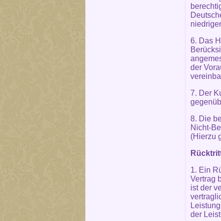
berechti
Deutsch
niedrige
6. Das H
Berücksi
angemess
der Vora
vereinba
7. Der K
gegenübe
8. Die b
Nicht-Be
(Hierzu 
Rücktri
1. Ein R
Vertrag 
ist der 
vertragl
Leistung
der Leis