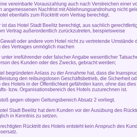
eine vereinbarte Vorauszahlung auch nach Verstreichen einer v
n angemessenen Nachfrist mit Ablehnungsandrohung nicht gelei
otel ebenfalls zum Rücktritt vom Vertrag berechtigt.
 ist das Hotel Stadt Beelitz berechtigt, aus sachlich gerechtfert
m Vertrag außerordentlich zurückzutreten, beispielsweise
 Gewalt oder andere vom Hotel nicht zu vertretende Umstände d
g des Vertrages unmöglich machen
 unter irreführender oder falscher Angabe wesentlicher Tatsache
erson des Kunden oder des Zwecks, gebracht werden;
tel begründeten Anlass zu der Annahme hat, dass die Inanspr
lleistung den reibungslosen Geschäftsbetrieb, die Sicherheit o
des Hotels in der Öffentlichkeit gefährden kann, ohne das die
fts- bzw. Organisationsbereich des Hotels zuzurechnen ist.
rstoß gegen obigen Geltungsbereich Absatz 2 vorliegt.
otel Stadt Beelitz hat dem Kunden vor der Ausübung des Rücktri
lich in Kenntnis zu setzen.
erechtigten Rücktritt des Hotels entsteht kein Anspruch des Kun
sersatz.