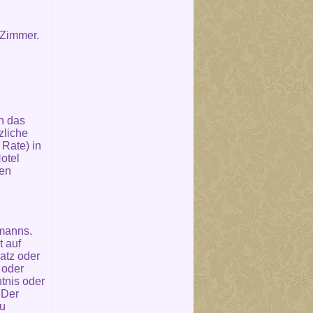
 Zimmer.
e
n das
zliche
Rate) in
otel
den
fmanns.
t auf
atz oder
 oder
tnis oder
 Der
zu