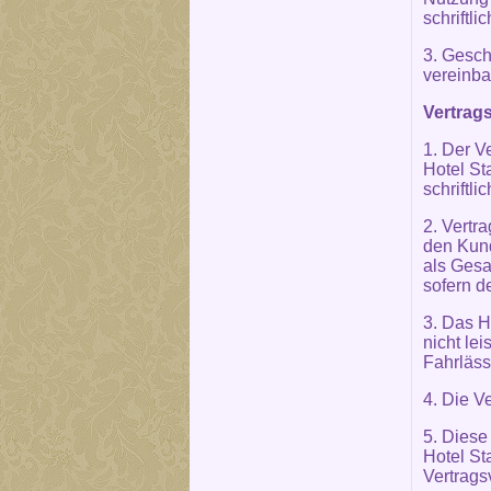
schriftl
3. Gesc
vereinba
Vertrags
1. Der V
Hotel St
schriftli
2. Vertra
den Kund
als Gesa
sofern d
3. Das H
nicht le
Fahrläss
4. Die V
5. Diese
Hotel St
Vertrags