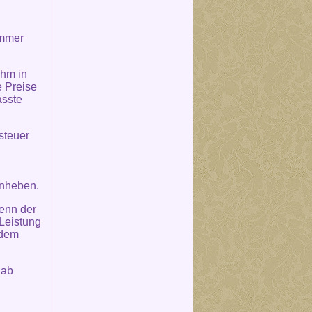
immer
ihm in
 Preise
asste
steuer
anheben.
wenn der
Leistung
 dem
 ab