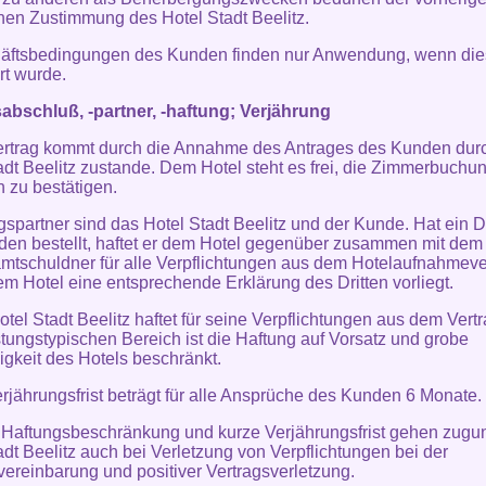
ichen Zustimmung des Hotel Stadt Beelitz.
häftsbedingungen des Kunden finden nur Anwendung, wenn die
rt wurde.
abschluß, -partner, -haftung; Verjährung
ertrag kommt durch die Annahme des Antrages des Kunden dur
adt Beelitz zustande. Dem Hotel steht es frei, die Zimmerbuchu
ch zu bestätigen.
gspartner sind das Hotel Stadt Beelitz und der Kunde. Hat ein Dri
en bestellt, haftet er dem Hotel gegenüber zusammen mit de
mtschuldner für alle Verpflichtungen aus dem Hotelaufnahmeve
em Hotel eine entsprechende Erklärung des Dritten vorliegt.
otel Stadt Beelitz haftet für seine Verpflichtungen aus dem Vertr
istungstypischen Bereich ist die Haftung auf Vorsatz und grobe
igkeit des Hotels beschränkt.
erjährungsfrist beträgt für alle Ansprüche des Kunden 6 Monate.
 Haftungsbeschränkung und kurze Verjährungsfrist gehen zugu
adt Beelitz auch bei Verletzung von Verpflichtungen bei der
vereinbarung und positiver Vertragsverletzung.