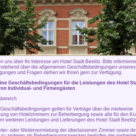
n uns über Ihr Interesse am Hotel Stadt Beelitz. Bitte informiere
hstehend über die allgemeinen Geschäftsbedingungen unsere
gungen und Fragen stehen wir Ihnen gern zur Verfügung.
ine Geschäftsbedingungen für die Leistungen des Hotel St
von Individual- und Firmengästen
sbereich
 Geschäftsbedingungen gelten für Verträge über die mietweise
ung von Hotelzimmern zur Beherbergung sowie alle für den K
en weiteren Leistungen und Lieferungen des Hotel Stadt Beelitz
nter- oder Weitervermietung der überlassenen Zimmer sowie de
 zu anderen als Beherbergungszwecken bedürfen der vorherig