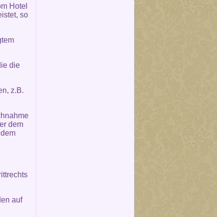
om Hotel
stet, so
igtem
ie die
n, z.B.
uchnahme
der dem
s dem
ttrechts
den auf