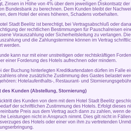
gt, Zinsen in Höhe von 4% über dem jeweiligen Diskontsatz der
en Bundesbank zu berechnen. Dem Kunden bleibt der Nachwei
ren, dem Hotel der eines höheren, Schadens vorbehalten.
otel Stadt Beelitz ist berechtigt, bei Vertragsabschluß oder dana
chtigung der rechtlichen Bestimmungen für Pauschalreisen ein
ene Vorauszahlung oder Sicherheitsleitung zu verlangen. Di
uszahlung und die Zahlungstermine können im Vertrag schriftli
rt werden.
unde kann nur mit einer unstreitigen oder rechtskräftigen Forde
r einer Forderung des Hotels aufrechnen oder mindern.
ei der Buchung hinterlegten Kreditkartendaten dürfen im Falle e
zahlens ohne zusätzliche Zustimmung des Gastes belastet wer
gehören: Hotelaufenthalts-, Restaurant- und Stornierungsgebühr
tt des Kunden (Abstellung, Stornierung)
ücktritt des Kunden von dem mit dem Hotel Stadt Beelitz gesch
bedarf der schriftlichen Zustimmung des Hotels. Erfolgt dieses ni
vereinbarte Preis aus dem Vertrag auch dann zu zahlen, wenn d
iche Leistungen nicht in Anspruch nimmt. Dies gilt nicht in Fälle
sverzuges des Hotels oder einer von ihm zu vertretenden Unmö
tungserbringung.