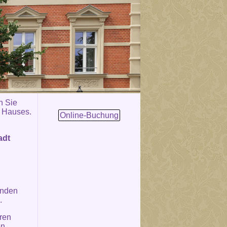
n Sie
s Hauses.
Online-Buchung
adt
unden
.
ren
en