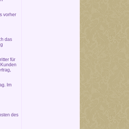
s vorher
ch das
ng
tter für
m Kunden
rtrag,
ag. Im
nsten des