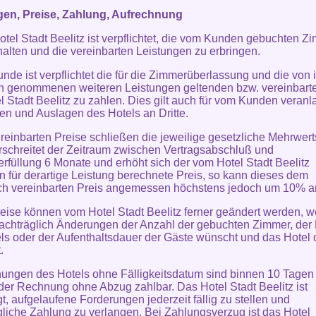
gen, Preise, Zahlung, Aufrechnung
otel Stadt Beelitz ist verpflichtet, die vom Kunden gebuchten Z
halten und die vereinbarten Leistungen zu erbringen.
unde ist verpflichtet die für die Zimmerüberlassung und die von 
 genommenen weiteren Leistungen geltenden bzw. vereinbarte
l Stadt Beelitz zu zahlen. Dies gilt auch für vom Kunden veranl
en und Auslagen des Hotels an Dritte.
ereinbarten Preise schließen die jeweilige gesetzliche Mehrwert
rschreitet der Zeitraum zwischen Vertragsabschluß und
erfüllung 6 Monate und erhöht sich der vom Hotel Stadt Beelitz
n für derartige Leistung berechnete Preis, so kann dieses dem
ich vereinbarten Preis angemessen höchstens jedoch um 10% 
reise können vom Hotel Stadt Beelitz ferner geändert werden, 
chträglich Änderungen der Anzahl der gebuchten Zimmer, der 
ls oder der Aufenthaltsdauer der Gäste wünscht und das Hotel
.
ungen des Hotels ohne Fälligkeitsdatum sind binnen 10 Tagen
er Rechnung ohne Abzug zahlbar. Das Hotel Stadt Beelitz ist
gt, aufgelaufene Forderungen jederzeit fällig zu stellen und
liche Zahlung zu verlangen. Bei Zahlungsverzug ist das Hotel