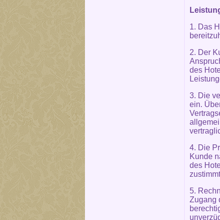
Leistun
1. Das H
bereitzu
2. Der K
Anspruch
des Hote
Leistung
3. Die v
ein. Übe
Vertrags
allgemei
vertragl
4. Die P
Kunde na
des Hote
zustimmt
5. Rechn
Zugang d
berechti
unverzüg