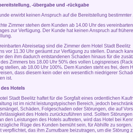
ereitstellung, -übergabe und -rückgabe
unde erwirbt keinen Anspruch auf die Bereitstellung bestimmter
hte Zimmer stehen dem Kunden ab 14.00 Uhr des vereinbarten
ages zur Verfügung. Der Kunde hat keinen Anspruch auf früher
llung.
reinbarten Abreisetag sind die Zimmer dem Hotel Stadt Beelitz
ns vor 11.30 Uhr geräumt zur Verfügung zu stellen. Danach kan
er den ihm dadurch entstandenen Schaden hinaus für die zusät
des Zimmers bis 18.00 Uhr 50% des vollen Logispreises (Rack 
 stellen, ab 18.00 Uhr 100%. Dem Kunden steht es frei, dem H
isen, dass diesem kein oder ein wesentlich niedrigerer Scha
n ist.
 des Hotels
otel Stadt Beelitz haftet für die Sorgfalt eines ordentlichen Kau
ltung ist im nicht leistungstypischen Bereich, jedoch beschränk
smängel, Schäden, Folgeschaden oder Störungen, die auf Vors
hrlässigkeit des Hotels zurückzuführen sind. Sollten Störungen
n den Leistungen des Hotels auftreten, wird das Hotel bei Kenn
rzügliche Rüge des Kunden bemüht sein, für Abhilfe zu sorgen.
t verpflichtet, das ihm Zumutbare beizutragen, um die Störung 