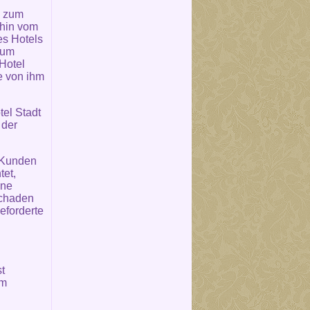
n zum
ahin vom
es Hotels
zum
 Hotel
e von ihm
el Stadt
 der
m Kunden
tet,
hne
Schaden
eforderte
t
um