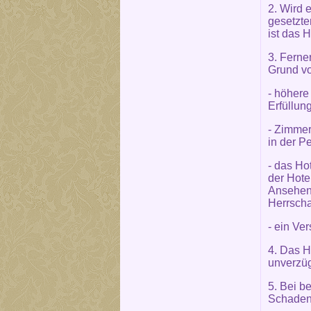
2. Wird 
gesetzte
ist das H
3. Ferner
Grund vo
- höhere
Erfüllun
- Zimmer
in der P
- das Ho
der Hote
Ansehen 
Herrscha
- ein Ve
4. Das H
unverzüg
5. Bei b
Schaden