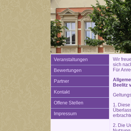
Wir freue
Veranstaltungen
sich nac
Für Anre
Bewertungen
Allgeme
Partner
Beelitz 
Kontakt
Geltung
Offene Stellen
1. Diese
Überlass
Impressum
erbracht
2. Die U
Nutzung