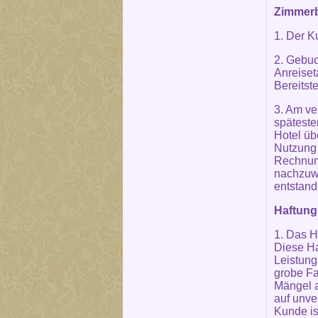
Zimmerb
1. Der K
2. Gebuc
Anreiset
Bereitste
3. Am ve
späteste
Hotel üb
Nutzung 
Rechnung
nachzuwe
entstande
Haftung
1. Das H
Diese Ha
Leistung
grobe Fa
Mängel a
auf unve
Kunde is