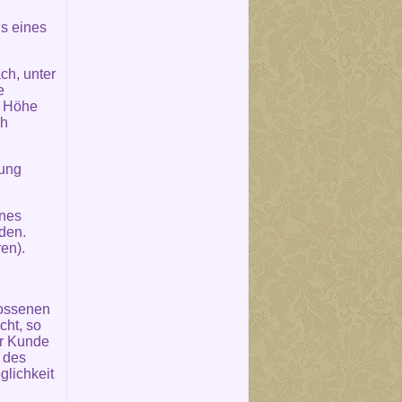
s eines
ch, unter
e
e Höhe
ch
rung
ines
den.
en).
lossenen
cht, so
er Kunde
n des
glichkeit