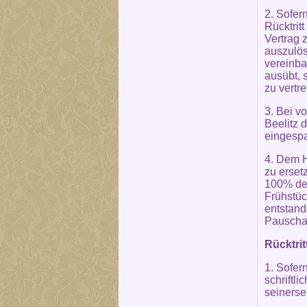
2. Sofer
Rücktrit
Vertrag 
auszulös
vereinba
ausübt, 
zu vertr
3. Bei v
Beelitz 
eingesp
4. Dem H
zu erset
100% des
Frühstüc
entstand
Pauschal
Rücktrit
1. Sofer
schriftli
seinersei