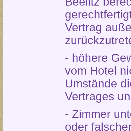
Beelitz berec
gerechtfert
Vertrag auße
zurückzutret
- höhere Gew
vom Hotel ni
Umstände die
Vertrages u
- Zimmer unt
oder falsche