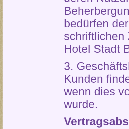
Beherbergu
bedürfen der
schriftliche
Hotel Stadt B
3. Geschäft
Kunden find
wenn dies vo
wurde.
Vertragsabsc