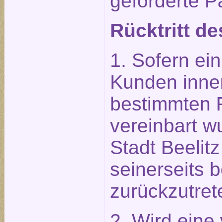
geforderte P
Rücktritt de
1. Sofern ein
Kunden inner
bestimmten Fr
vereinbart wu
Stadt Beelit
seinerseits b
zurückzutret
2. Wird eine