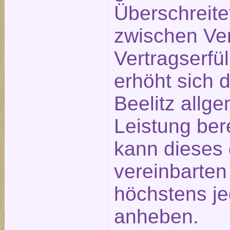
Überschreite
zwischen Ve
Vertragserfü
erhöht sich 
Beelitz allge
Leistung ber
kann dieses 
vereinbarte
höchstens j
anheben.