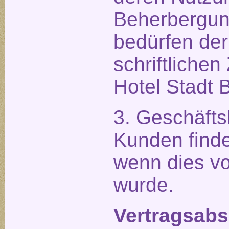
Beherbergu
bedürfen der
schriftliche
Hotel Stadt B
3. Geschäft
Kunden find
wenn dies vo
wurde.
Vertragsabsc