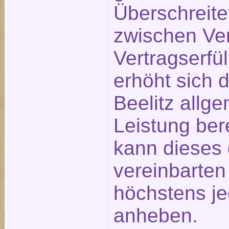
Überschreite
zwischen Ve
Vertragserfü
erhöht sich 
Beelitz allge
Leistung ber
kann dieses 
vereinbarte
höchstens j
anheben.