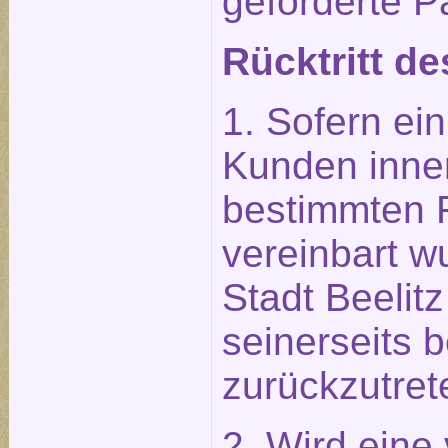
geforderte P
Rücktritt de
1. Sofern ein
Kunden inner
bestimmten Fr
vereinbart wu
Stadt Beelit
seinerseits b
zurückzutret
2. Wird eine