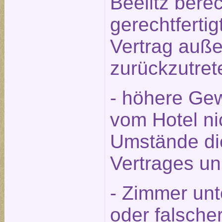
Beelitz berec
gerechtfert
Vertrag auße
zurückzutret
- höhere Gew
vom Hotel ni
Umstände die
Vertrages u
- Zimmer unt
oder falsche