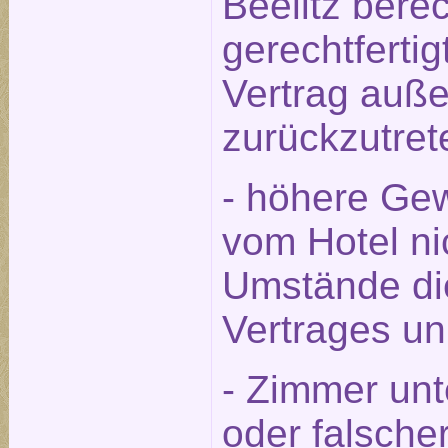
Beelitz berec
gerechtfert
Vertrag auße
zurückzutret
- höhere Gew
vom Hotel ni
Umstände die
Vertrages u
- Zimmer unt
oder falsche