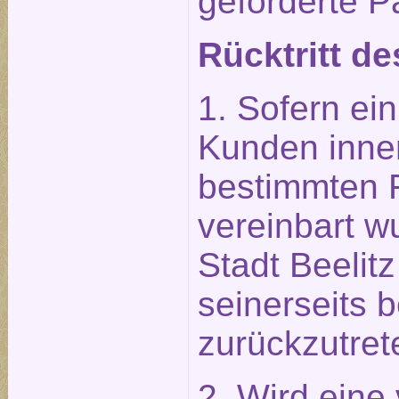
geforderte P
Rücktritt de
1. Sofern ein
Kunden inner
bestimmten Fr
vereinbart wu
Stadt Beelit
seinerseits b
zurückzutret
2. Wird eine