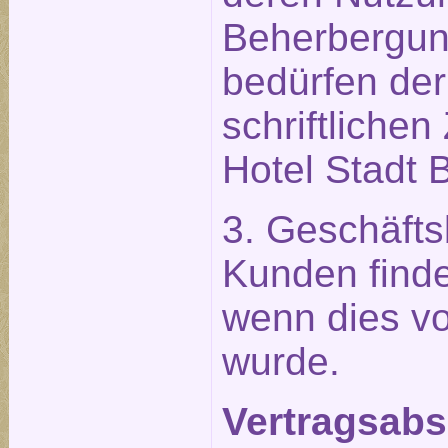
Beherbergu
bedürfen der
schriftliche
Hotel Stadt B
3. Geschäft
Kunden find
wenn dies vo
wurde.
Vertragsabsc