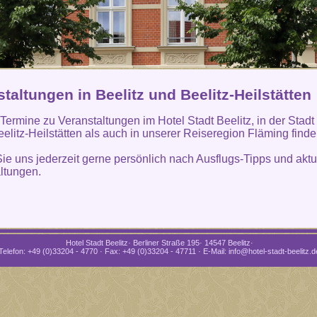
taltungen in Beelitz und Beelitz-Heilstätten
 Termine zu Veranstaltungen im Hotel Stadt Beelitz, in der Stadt
eelitz-Heilstätten als auch in unserer Reiseregion Fläming find
ie uns jederzeit gerne persönlich nach Ausflugs-Tipps und aktu
ltungen.
Hotel Stadt Beelitz· Berliner Straße 195· 14547 Beelitz·
Telefon: +49 (0)33204 - 4770 · Fax: +49 (0)33204 - 47711 · E-Mail: info@hotel-stadt-beelitz.d