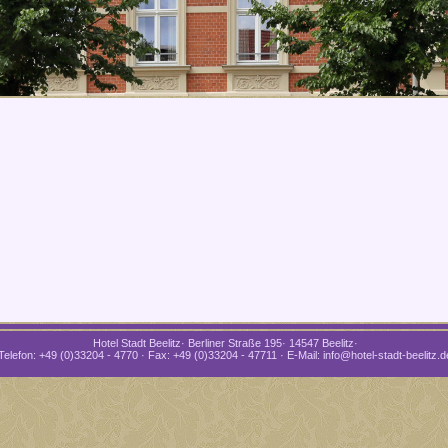
Hotel Stadt Beelitz· Berliner Straße 195· 14547 Beelitz·
Telefon: +49 (0)33204 - 4770 · Fax: +49 (0)33204 - 47711 · E-Mail: info@hotel-stadt-beelitz.d