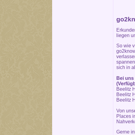
go2kn
Erkunden
liegen u
So wie v
go2know 
verlasse
spannend
sich in 
Bei uns 
(Verfügb
Beelitz H
Beelitz H
Beelitz H
Von unse
Places in
Nahverke
Gerne in