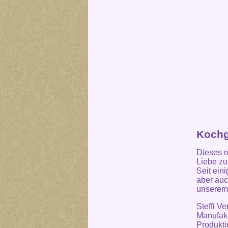
Kochg
Dieses n
Liebe z
Seit ein
aber auc
unserem 
Steffi V
Manufakt
Produkti