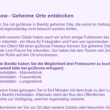
ow - Geheime Orte entdecken
 Sie mit go2know in Beelitz geheime Orte, die sonst im Verbo
nd eigenständig nicht besucht werden dürfen.
iele unserer Gäste haben auch wir schon einige Fototouren bei
miterlebt - ein Muss für Fotografen und Fans von spannenden
nen Orten! Mit einer go2know Fototour können Sie geheime Ort
e Lost Places frei erkunden. Sie haben bei den Touren viel Zei
aller Ruhe auf den Ort einzulassen.
in Beelitz haben Sie die Möglichkeit drei Fototouren zu bu
arkeit bitte bei go2know erfragen):
eilstätten - Männerklinik
eilstätten - Frauenklinik
eilstätten - Lungenklinik
rem Hotel gelangen Sie in fünf Minuten mit dem Auto zu den L
 Beelitz-Heilstätten. Alternativ steht der Bus des Öffentlichen
hrs zur Verfügung, welcher regelmäßig verkehrt.
formieren wir Sie vor Ort über weitere Details oder besuchen Si