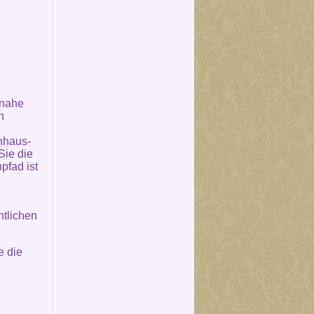
 nahe
n
nhaus-
Sie die
pfad ist
ntlichen
e die