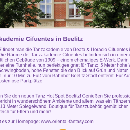
kademie Cifuentes in Beelitz
7 findet man die Tanzakademie von Beata & Horacio Cifuentes 
 Die Räume der Tanzakademie Cifuentes befinden sich in einem
ftlichen Gebäude von 1909 – einem ehemaliges E-Werk. Darin
ter eine Turnhalle, nun perfekt geeignet für Tanz: 5 Meter hohe
Schwingboden, hohe Fenster, die den Blick auf Grün und Natur
n, nur 10 Min zu Fuß vom Bahnhof Beelitz Stadt entfernt. Für Au
kostenlose Parkplätze.
 Sie den neuen Tanz Hot Spot Beelitz! Genießen Sie professi
rricht in wunderschönem Ambiente und allem, was ein Tänzerh
 13 Meter Spiegelwand, Boutique für Tanzzubehör, gemütlicher
eich für Eltern und mehr!
ht es zur Homepage:
www.oriental-fantasy.com