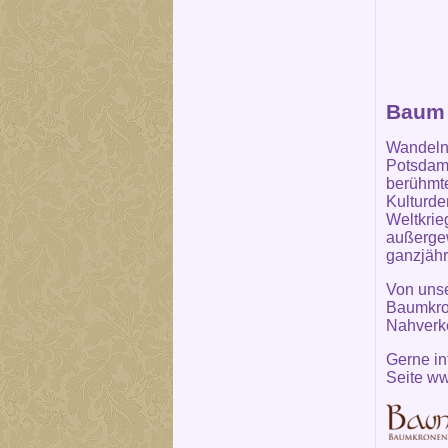
Baum 
Wandeln,
Potsdam 
berühmte
Kulturde
Weltkrie
außergew
ganzjähr
Von unse
Baumkron
Nahverke
Gerne in
Seite
ww