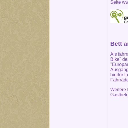
Seite
ww
Bett 
Als fahr
Bike" de
"Europar
Ausgangs
hierfür 
Fahrräde
Weitere 
Gastbetr