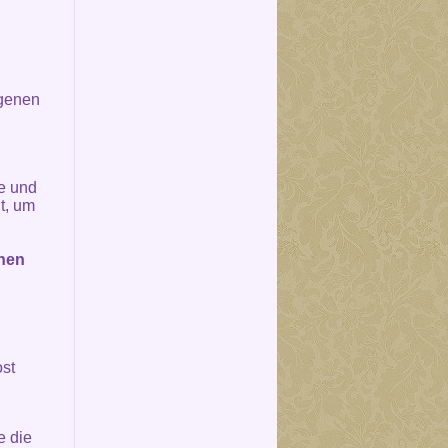
rgenen
e und
t, um
chen
ost
e die