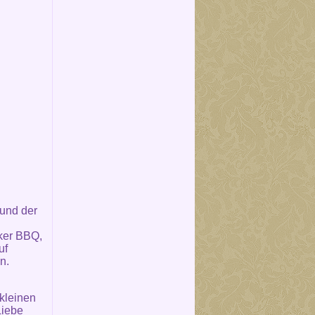
 und der
ker BBQ,
uf
n.
kleinen
Liebe