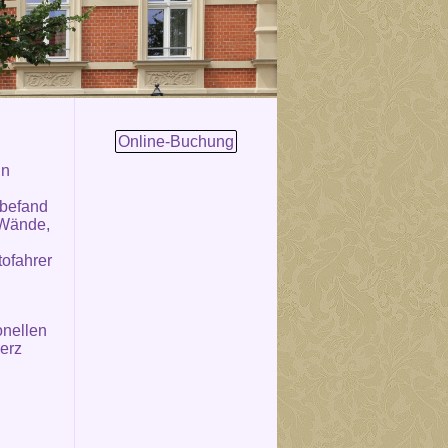
Online-Buchung
in
 befand
 Wände,
tofahrer
onellen
erz