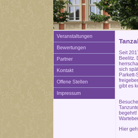
Veranstaltungen
Tanza
Bewertungen
Seit 201
Beelitz.
Partner
herrscha
sich spä
Kontakt
Parkett-
freigebe
Offene Stellen
gibt es 
Impressum
Besuchen
Tanzunte
begehrt!
Warteber
Hier ge