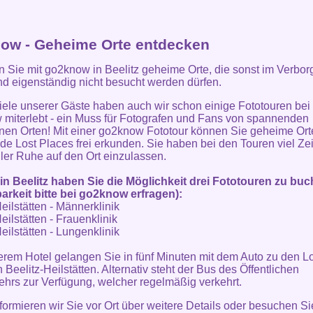
ow - Geheime Orte entdecken
 Sie mit go2know in Beelitz geheime Orte, die sonst im Verbo
nd eigenständig nicht besucht werden dürfen.
iele unserer Gäste haben auch wir schon einige Fototouren bei
miterlebt - ein Muss für Fotografen und Fans von spannenden
nen Orten! Mit einer go2know Fototour können Sie geheime Ort
e Lost Places frei erkunden. Sie haben bei den Touren viel Zei
aller Ruhe auf den Ort einzulassen.
in Beelitz haben Sie die Möglichkeit drei Fototouren zu bu
arkeit bitte bei go2know erfragen):
eilstätten - Männerklinik
eilstätten - Frauenklinik
eilstätten - Lungenklinik
rem Hotel gelangen Sie in fünf Minuten mit dem Auto zu den L
 Beelitz-Heilstätten. Alternativ steht der Bus des Öffentlichen
hrs zur Verfügung, welcher regelmäßig verkehrt.
formieren wir Sie vor Ort über weitere Details oder besuchen Si