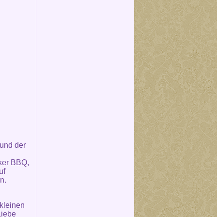
 und der
ker BBQ,
uf
n.
kleinen
Liebe