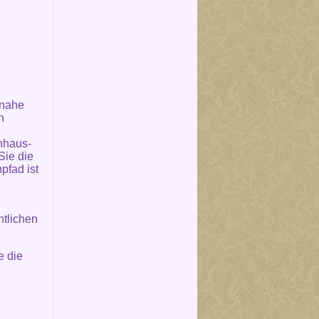
 nahe
n
nhaus-
Sie die
pfad ist
ntlichen
e die