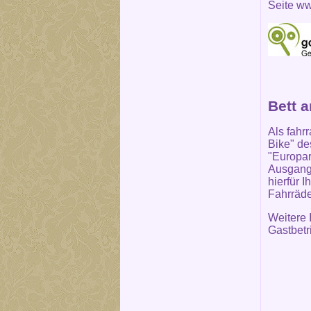
Seite
ww
Bett 
Als fahr
Bike" de
"Europar
Ausgangs
hierfür 
Fahrräde
Weitere 
Gastbetr