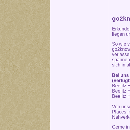
go2kn
Erkunden
liegen u
So wie v
go2know 
verlasse
spannend
sich in 
Bei uns 
(Verfügb
Beelitz H
Beelitz H
Beelitz H
Von unse
Places in
Nahverke
Gerne in