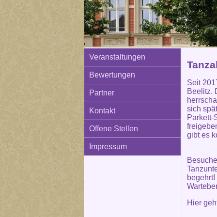
Veranstaltungen
Tanza
Bewertungen
Seit 201
Beelitz.
Partner
herrscha
sich spä
Kontakt
Parkett-
freigebe
Offene Stellen
gibt es 
Impressum
Besuchen
Tanzunte
begehrt!
Warteber
Hier ge