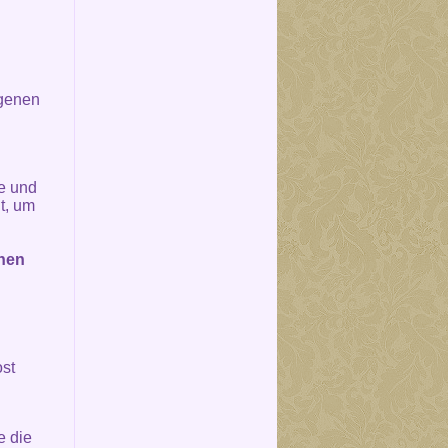
rgenen
e und
t, um
chen
ost
e die