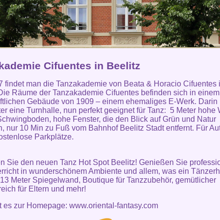
kademie Cifuentes in Beelitz
7 findet man die Tanzakademie von Beata & Horacio Cifuentes 
 Die Räume der Tanzakademie Cifuentes befinden sich in einem
ftlichen Gebäude von 1909 – einem ehemaliges E-Werk. Darin
ter eine Turnhalle, nun perfekt geeignet für Tanz: 5 Meter hohe
Schwingboden, hohe Fenster, die den Blick auf Grün und Natur
n, nur 10 Min zu Fuß vom Bahnhof Beelitz Stadt entfernt. Für Au
kostenlose Parkplätze.
 Sie den neuen Tanz Hot Spot Beelitz! Genießen Sie professi
rricht in wunderschönem Ambiente und allem, was ein Tänzerh
 13 Meter Spiegelwand, Boutique für Tanzzubehör, gemütlicher
eich für Eltern und mehr!
ht es zur Homepage:
www.oriental-fantasy.com