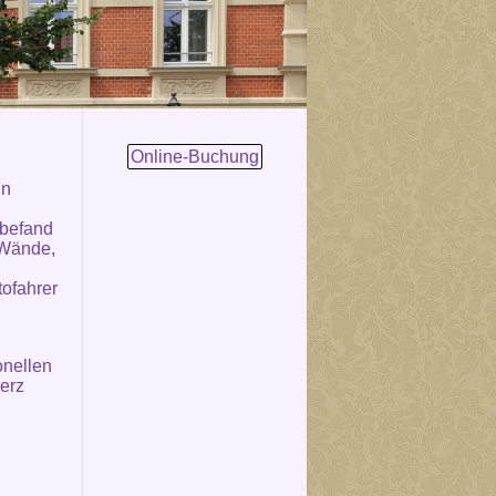
Online-Buchung
in
 befand
 Wände,
tofahrer
onellen
erz