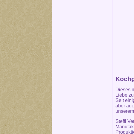
Kochg
Dieses n
Liebe z
Seit ein
aber auc
unserem 
Steffi V
Manufakt
Produkti