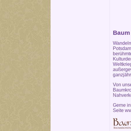
Baum 
Wandeln,
Potsdam 
berühmte
Kulturde
Weltkrie
außergew
ganzjähr
Von unse
Baumkron
Nahverke
Gerne in
Seite
ww