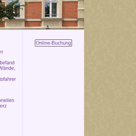
Online-Buchung
in
 befand
 Wände,
tofahrer
onellen
erz