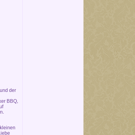
 und der
ker BBQ,
uf
n.
kleinen
Liebe