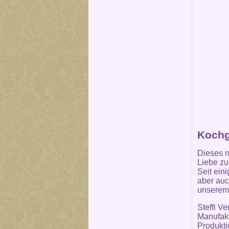
Kochg
Dieses n
Liebe z
Seit ein
aber auc
unserem 
Steffi V
Manufakt
Produkti