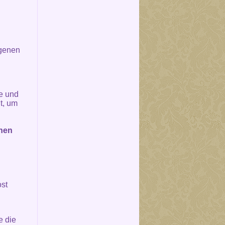
rgenen
e und
t, um
chen
ost
e die