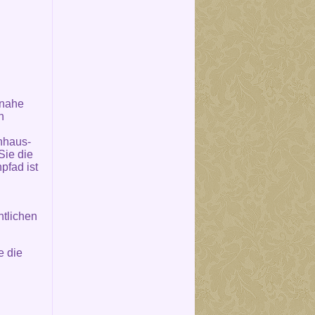
 nahe
n
nhaus-
Sie die
pfad ist
ntlichen
e die