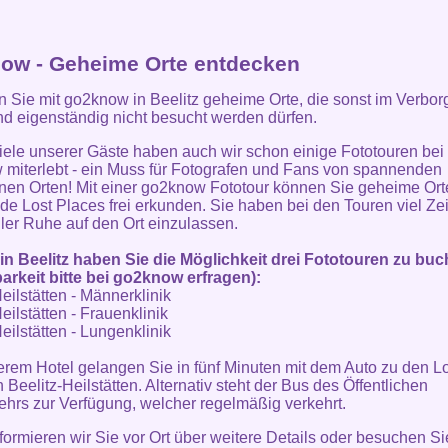
ow - Geheime Orte entdecken
 Sie mit go2know in Beelitz geheime Orte, die sonst im Verbo
nd eigenständig nicht besucht werden dürfen.
iele unserer Gäste haben auch wir schon einige Fototouren bei
miterlebt - ein Muss für Fotografen und Fans von spannenden
nen Orten! Mit einer go2know Fototour können Sie geheime Ort
e Lost Places frei erkunden. Sie haben bei den Touren viel Zei
aller Ruhe auf den Ort einzulassen.
in Beelitz haben Sie die Möglichkeit drei Fototouren zu bu
arkeit bitte bei go2know erfragen):
eilstätten - Männerklinik
eilstätten - Frauenklinik
eilstätten - Lungenklinik
rem Hotel gelangen Sie in fünf Minuten mit dem Auto zu den L
 Beelitz-Heilstätten. Alternativ steht der Bus des Öffentlichen
hrs zur Verfügung, welcher regelmäßig verkehrt.
formieren wir Sie vor Ort über weitere Details oder besuchen Si