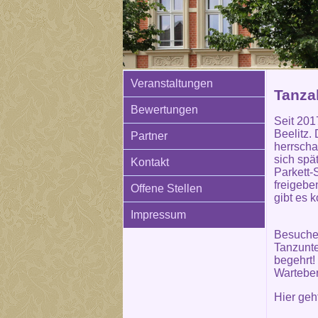
Veranstaltungen
Tanza
Bewertungen
Seit 201
Beelitz.
Partner
herrscha
sich spä
Kontakt
Parkett-
freigebe
Offene Stellen
gibt es 
Impressum
Besuchen
Tanzunte
begehrt!
Warteber
Hier ge