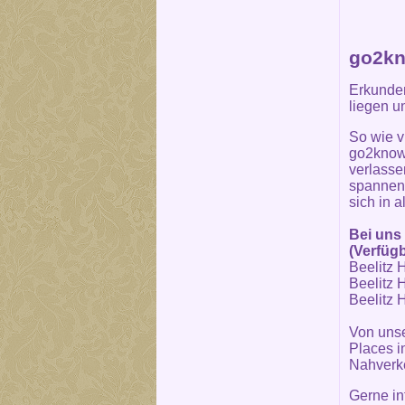
go2kn
Erkunden
liegen u
So wie v
go2know 
verlasse
spannend
sich in 
Bei uns 
(Verfügb
Beelitz H
Beelitz H
Beelitz H
Von unse
Places in
Nahverke
Gerne in