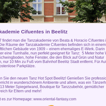
kademie Cifuentes in Beelitz
7 findet man die Tanzakademie von Beata & Horacio Cifuentes 
 Die Räume der Tanzakademie Cifuentes befinden sich in einem
ftlichen Gebäude von 1909 – einem ehemaliges E-Werk. Darin
ter eine Turnhalle, nun perfekt geeignet für Tanz: 5 Meter hohe
Schwingboden, hohe Fenster, die den Blick auf Grün und Natur
n, nur 10 Min zu Fuß vom Bahnhof Beelitz Stadt entfernt. Für Au
kostenlose Parkplätze.
 Sie den neuen Tanz Hot Spot Beelitz! Genießen Sie professi
rricht in wunderschönem Ambiente und allem, was ein Tänzerh
 13 Meter Spiegelwand, Boutique für Tanzzubehör, gemütlicher
eich für Eltern und mehr!
ht es zur Homepage:
www.oriental-fantasy.com