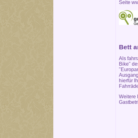
Seite
ww
Bett 
Als fahr
Bike" de
"Europar
Ausgangs
hierfür 
Fahrräde
Weitere 
Gastbetr