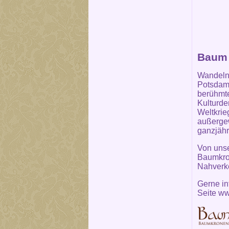
Baum 
Wandeln,
Potsdam 
berühmte
Kulturde
Weltkrie
außergew
ganzjähr
Von unse
Baumkron
Nahverke
Gerne in
Seite
ww