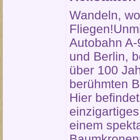
Wandeln, wo
Fliegen!Unmi
Autobahn A-
und Berlin, b
über 100 Ja
berühmten Be
Hier befindet
einzigartige
einem spekt
Baumkronenp