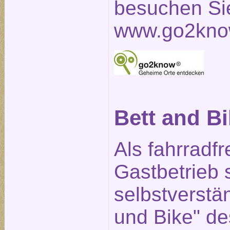
besuchen Sie
www.go2kno
Bett and B
Als fahrradfr
Gastbetrieb 
selbstverstän
und Bike" d