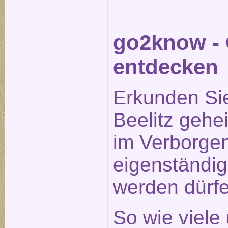
go2know - 
entdecken
Erkunden Si
Beelitz gehe
im Verborge
eigenständig
werden dürfe
So wie viele