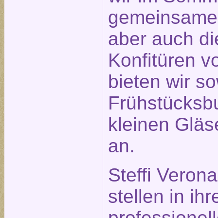
gemeinsame
aber auch di
Konfitüren v
bieten wir s
Frühstücksbu
kleinen Glä
an.
Steffi Veron
stellen in ihr
professionel