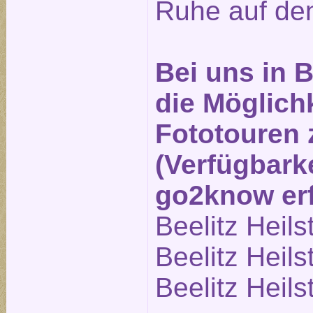
Ruhe auf den
Bei uns in B
die Möglichk
Fototouren
(Verfügbarke
go2know erf
Beelitz Heils
Beelitz Heils
Beelitz Heils