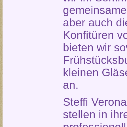
gemeinsame
aber auch di
Konfitüren v
bieten wir s
Frühstücksbu
kleinen Glä
an.
Steffi Veron
stellen in ihr
professionel