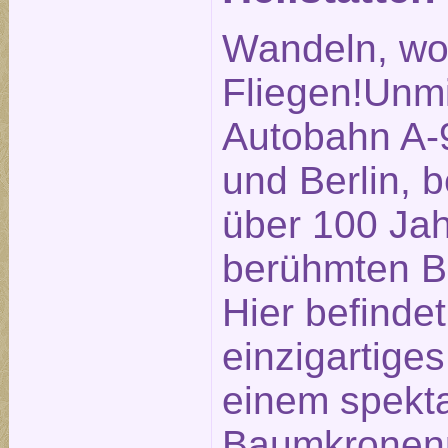
Wandeln, wo
Fliegen!Unmi
Autobahn A-
und Berlin, b
über 100 Ja
berühmten Be
Hier befindet
einzigartige
einem spekt
Baumkronenp