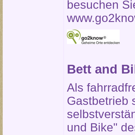
besuchen Sie
www.go2kno
Bett and B
Als fahrradfr
Gastbetrieb 
selbstverstän
und Bike" d