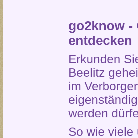
go2know - 
entdecken
Erkunden Si
Beelitz gehe
im Verborge
eigenständig
werden dürfe
So wie viele