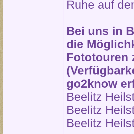
Ruhe auf den
Bei uns in B
die Möglichk
Fototouren
(Verfügbarke
go2know erf
Beelitz Heils
Beelitz Heils
Beelitz Heils