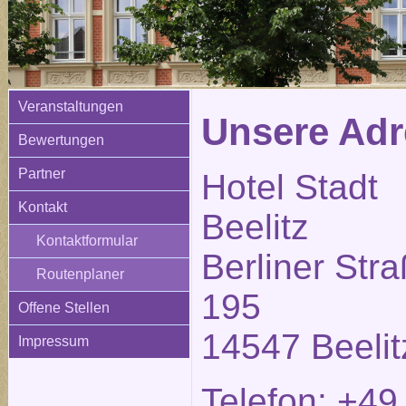
Veranstaltungen
Unsere Adr
Bewertungen
Partner
Hotel Stadt
Kontakt
Beelitz
Kontaktformular
Berliner Str
Routenplaner
195
Offene Stellen
14547 Beelit
Impressum
Telefon: +49