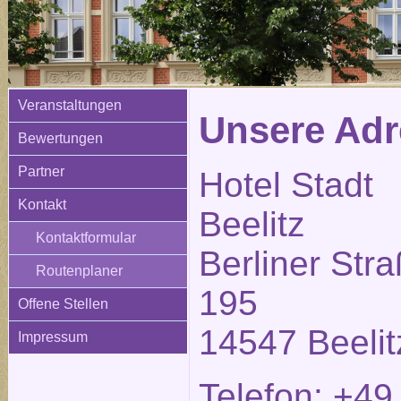
Veranstaltungen
Unsere Adr
Bewertungen
Partner
Hotel Stadt
Kontakt
Beelitz
Kontaktformular
Berliner Str
Routenplaner
195
Offene Stellen
14547 Beelit
Impressum
Telefon: +49