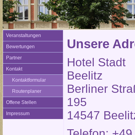
Veranstaltungen
Unsere Adr
Bewertungen
Partner
Hotel Stadt
Kontakt
Beelitz
Kontaktformular
Berliner Str
Routenplaner
195
Offene Stellen
14547 Beelit
Impressum
Telefon: +49