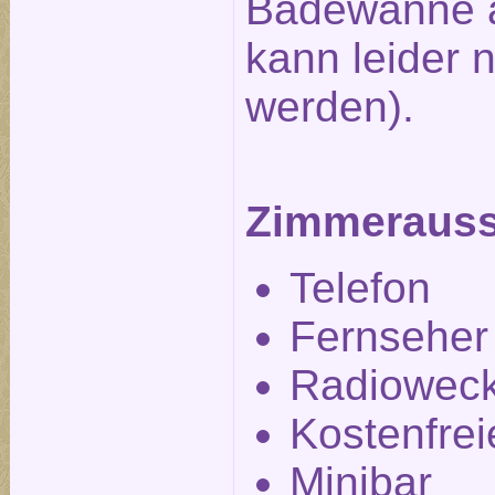
Badewanne a
kann leider n
werden).
Zimmerauss
Telefon
Fernseher
Radiowec
Kostenfre
Minibar