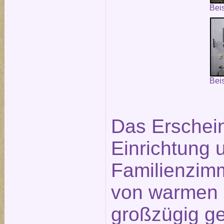
Bei
Bei
Das Erschein
Einrichtung 
Familienzim
von warmen 
großzügig g