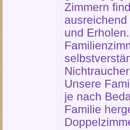
Zimmern find
ausreichend
und Erholen.
Familienzim
selbstverstä
Nichtrauche
Unsere Fami
je nach Beda
Familie herg
Doppelzimme