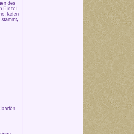
men des
n Einzel-
me, laden
 stammt,
Haarfön