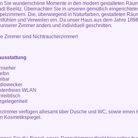
n Sie wunderschöne Momente in den modern gestalteten Räu
adt Beelitz. Übernachten Sie in unseren gemütlich eingerichtete
elzimmern. Die, überwiegend in Naturfarben, gestalteten Räu
fühlen und Verweilen ein. Da unser Haus aus dem Jahre 1898
s unserer Zimmer anders und individuell geschnitten.
re Zimmer sind Nichtraucherzimmer!
usstattung
rnseher
lefon
nibar
diowecker
stenfreies WLAN
reibtisch
tzgelegenheit
ezimmer verfügen allesamt über Dusche und WC, sowie einen 
n Kosmetikspiegel.