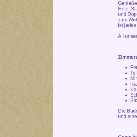
Genieße
Hotel St
und Dopp
zum Wohl
ist jede
All unse
Zimmera
Fe
Te
Mi
Ra
Ko
Sch
Si
Die Bad
und eine