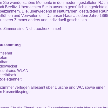
n Sie wunderschöne Momente in den modern gestalteten Räu
adt Beelitz. Übernachten Sie in unseren gemütlich eingerichtete
elzimmern. Die, überwiegend in Naturfarben, gestalteten Räu
fühlen und Verweilen ein. Da unser Haus aus dem Jahre 1898
s unserer Zimmer anders und individuell geschnitten.
re Zimmer sind Nichtraucherzimmer!
usstattung
rnseher
lefon
nibar
diowecker
stenfreies WLAN
reibtisch
tzgelegenheit
ezimmer verfügen allesamt über Dusche und WC, sowie einen 
n Kosmetikspiegel.