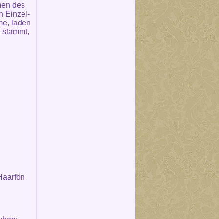
men des
n Einzel-
me, laden
 stammt,
Haarfön