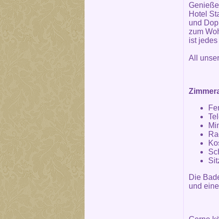
Genieße
Hotel St
und Dopp
zum Wohl
ist jede
All unse
Zimmera
Fe
Te
Mi
Ra
Ko
Sch
Si
Die Bad
und eine