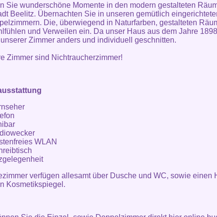
n Sie wunderschöne Momente in den modern gestalteten Räu
adt Beelitz. Übernachten Sie in unseren gemütlich eingerichtete
elzimmern. Die, überwiegend in Naturfarben, gestalteten Räu
fühlen und Verweilen ein. Da unser Haus aus dem Jahre 1898
s unserer Zimmer anders und individuell geschnitten.
re Zimmer sind Nichtraucherzimmer!
usstattung
rnseher
lefon
nibar
diowecker
stenfreies WLAN
reibtisch
tzgelegenheit
ezimmer verfügen allesamt über Dusche und WC, sowie einen 
n Kosmetikspiegel.