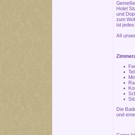
Genieße
Hotel St
und Dopp
zum Wohl
ist jede
All unse
Zimmera
Fe
Te
Mi
Ra
Ko
Sch
Si
Die Bad
und eine