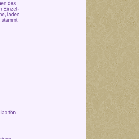
men des
n Einzel-
me, laden
 stammt,
Haarfön