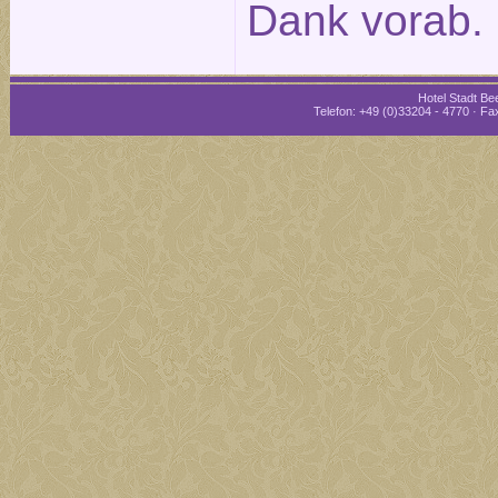
Dank vorab.
Hotel Stadt Bee
Telefon: +49 (0)33204 - 4770 · Fax